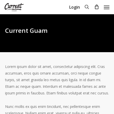
Skip
Men
search
Login
to
Close
Cart
Cart
main
content
Current Guam
Lorem ipsum dolor sit amet, consectetur adipiscing elit. Cras
accumsan, eros quis ornare accumsan, orci neque congue
turpis, sit amet gravida leo metus quis ligula. In id diam mi.
Etiam ac neque quam. Interdum et malesuada fames ac ante
ipsum primis in faucibus. Etiam finibus volutpat erat nec cursus.
Nunc mollis ex quis enim tincidunt, nec pellentesque enim
scelerisque. Nullam enim erat, viverra ut nulla eu, ultricies