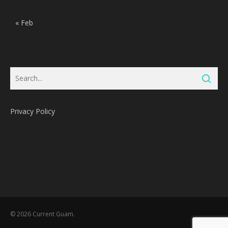
« Feb
Privacy Policy
Subtotal:
0
Pts
© 2026 Current Guam.
View Cart
Redeem